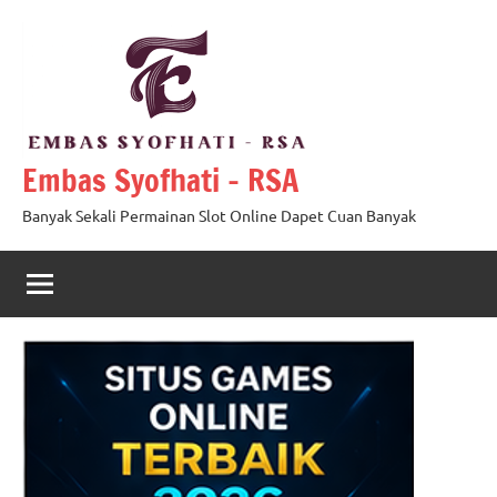
Skip
to
content
Embas Syofhati – RSA
Banyak Sekali Permainan Slot Online Dapet Cuan Banyak