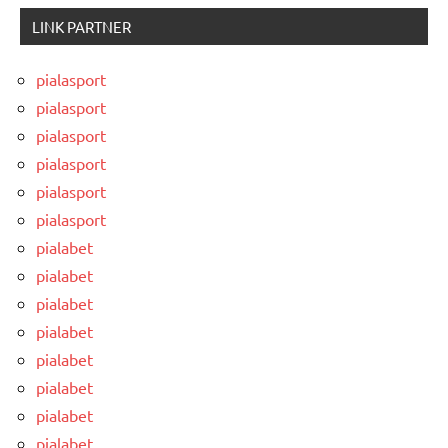
LINK PARTNER
pialasport
pialasport
pialasport
pialasport
pialasport
pialasport
pialabet
pialabet
pialabet
pialabet
pialabet
pialabet
pialabet
pialabet