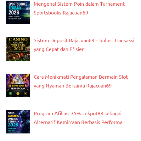
Mengenal Sistem Poin dalam Turnament
Sportsbooks Rajacuan69
Sistem Deposit Rajacuan69 – Solusi Transaksi
yang Cepat dan Efisien
Cara Menikmati Pengalaman Bermain Slot
yang Nyaman Bersama Rajacuan69
Program Afiliasi 35% Jekpot88 sebagai
Alternatif Kemitraan Berbasis Performa