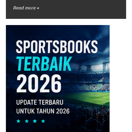
Read more