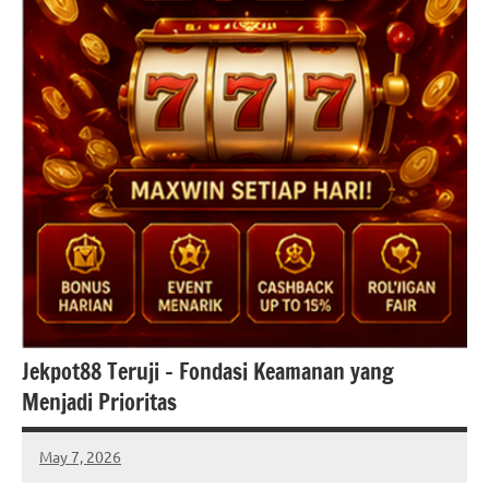
Jekpot88 Teruji – Fondasi Keamanan yang
Menjadi Prioritas
May 7, 2026
cawdiavwog