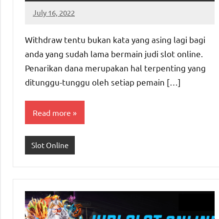
July 16, 2022
hispaniola
No
comments
Withdraw tentu bukan kata yang asing lagi bagi
anda yang sudah lama bermain judi slot online.
Penarikan dana merupakan hal terpenting yang
ditunggu-tunggu oleh setiap pemain […]
Read more
Slot Online