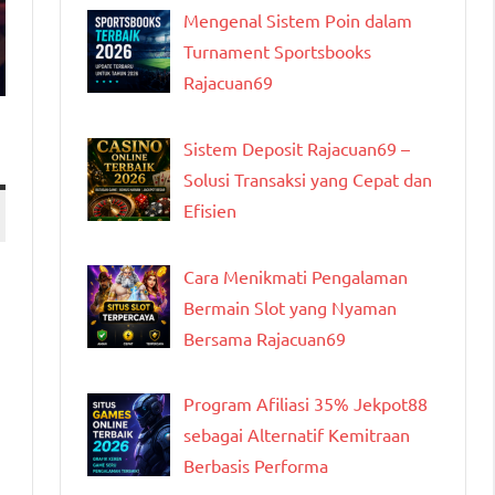
Mengenal Sistem Poin dalam
Turnament Sportsbooks
Rajacuan69
Sistem Deposit Rajacuan69 –
Solusi Transaksi yang Cepat dan
Efisien
Cara Menikmati Pengalaman
Bermain Slot yang Nyaman
Bersama Rajacuan69
Program Afiliasi 35% Jekpot88
sebagai Alternatif Kemitraan
Berbasis Performa