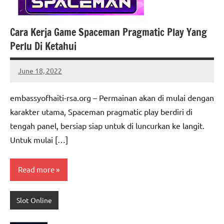
Cara Kerja Game Spaceman Pragmatic Play Yang
Perlu Di Ketahui
June 18, 2022
hispaniola
No
comments
embassyofhaiti-rsa.org – Permainan akan di mulai dengan
karakter utama, Spaceman pragmatic play berdiri di
tengah panel, bersiap siap untuk di luncurkan ke langit.
Untuk mulai […]
Read more
Slot Online