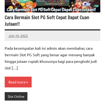
Cara Bermain Slot PG Soft Cepat Dapat Cuan
Jutaan!!
July 16, 2022
hispaniola
No
comments
Pada kesempatan kali ini admin akan membahas cara
bermain Slot PG Soft yang benar agar menang banyak
hingga jutaan rupiah khususnya bagi para penghobi judi
slot […]
Read more
Slot Online