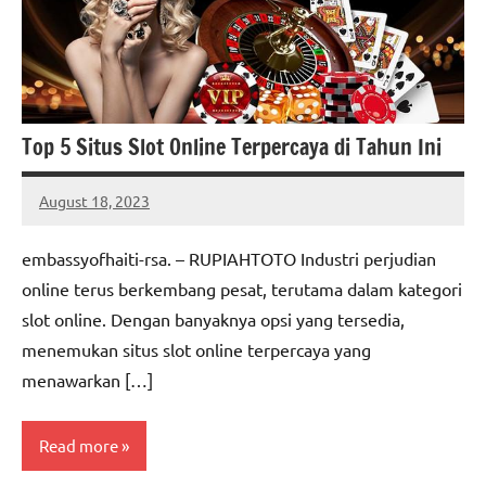
Top 5 Situs Slot Online Terpercaya di Tahun Ini
August 18, 2023
cawdiavwog
No
comments
embassyofhaiti-rsa. – RUPIAHTOTO Industri perjudian
online terus berkembang pesat, terutama dalam kategori
slot online. Dengan banyaknya opsi yang tersedia,
menemukan situs slot online terpercaya yang
menawarkan […]
Read more