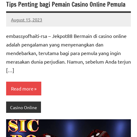
Tips Penting bagi Pemain Casino Online Pemula
August 15, 2023
cawdiavwog
No
comments
embassyofhaiti-rsa – Jekpot88 Bermain di casino online
adalah pengalaman yang menyenangkan dan
mendebarkan, terutama bagi para pemula yang ingin
merasakan dunia perjudian. Namun, sebelum Anda terjun
[…]
Read more
Casino Online