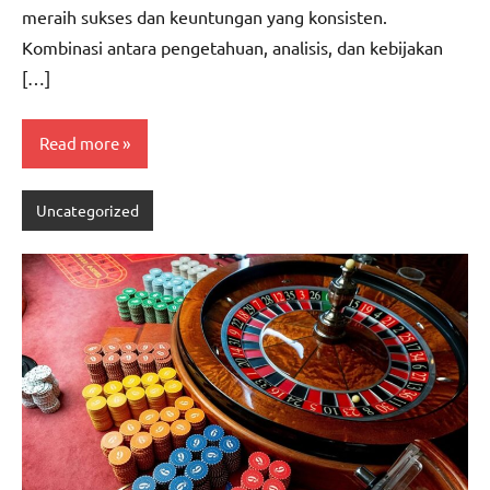
meraih sukses dan keuntungan yang konsisten.
Kombinasi antara pengetahuan, analisis, dan kebijakan
[…]
Read more
Uncategorized