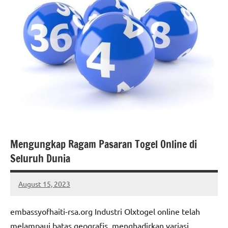
Mengungkap Ragam Pasaran Togel Online di
Seluruh Dunia
August 15, 2023
cawdiavwog
No
comments
embassyofhaiti-rsa.org Industri Olxtogel online telah
melampaui batas geografis, menghadirkan variasi