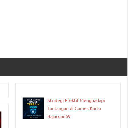
Strategi Efektif Menghadapi
Tantangan di Games Kartu
Rajacuan69