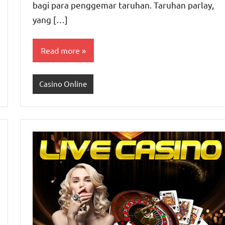
bagi para penggemar taruhan. Taruhan parlay,
yang […]
Read more
Casino Online