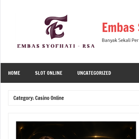
Skip
to
content
Embas 
Banyak Sekali Pe
HOME
SLOT ONLINE
UNCATEGORIZED
Category:
Casino Online