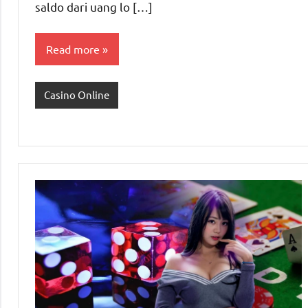
saldo dari uang lo […]
Read more
Casino Online