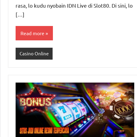
rasa, lo kudu nyobain IDN Live di Slot80. Di sini, lo
[…]
Read more
Casino Online