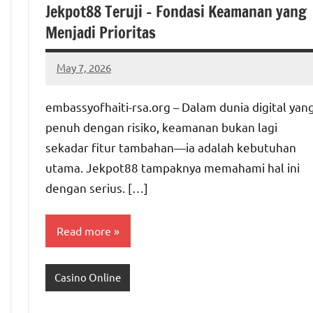
Jekpot88 Teruji – Fondasi Keamanan yang
Menjadi Prioritas
May 7, 2026
cawdiavwog
embassyofhaiti-rsa.org – Dalam dunia digital yan
penuh dengan risiko, keamanan bukan lagi
sekadar fitur tambahan—ia adalah kebutuhan
utama. Jekpot88 tampaknya memahami hal ini
dengan serius. […]
Read more
Casino Online