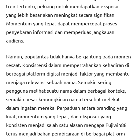
tren tertentu, peluang untuk mendapatkan eksposur
yang lebih besar akan meningkat secara signifikan.
Momentum yang tepat dapat mempercepat proses
penyebaran informasi dan memperluas jangkauan
audiens.
Namun, popularitas tidak hanya bergantung pada momen
sesaat. Konsistensi dalam mempertahankan kehadiran di
berbagai platform digital menjadi faktor yang membantu
menjaga relevansi sebuah nama. Semakin sering
pengguna melihat suatu nama dalam berbagai konteks,
semakin besar kemungkinan nama tersebut melekat
dalam ingatan mereka. Perpaduan antara branding yang
kuat, momentum yang tepat, dan eksposur yang
konsisten menjadi salah satu alasan mengapa Fujiwin88
terus menjadi bahan pembicaraan di berbagai platform