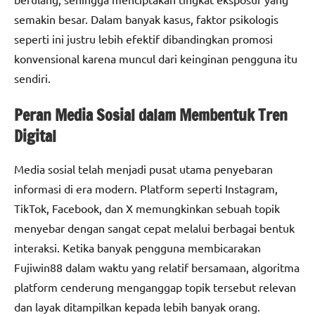
semakin besar. Dalam banyak kasus, faktor psikologis
seperti ini justru lebih efektif dibandingkan promosi
konvensional karena muncul dari keinginan pengguna itu
sendiri.
Peran Media Sosial dalam Membentuk Tren
Digital
Media sosial telah menjadi pusat utama penyebaran
informasi di era modern. Platform seperti Instagram,
TikTok, Facebook, dan X memungkinkan sebuah topik
menyebar dengan sangat cepat melalui berbagai bentuk
interaksi. Ketika banyak pengguna membicarakan
Fujiwin88 dalam waktu yang relatif bersamaan, algoritma
platform cenderung menganggap topik tersebut relevan
dan layak ditampilkan kepada lebih banyak orang.